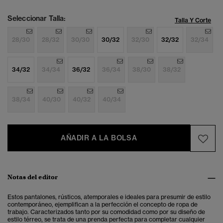
Seleccionar Talla:
Talla Y Corte
28/30
28/32
30/30
30/32
32/30
32/32
32/34
34/32
34/34
36/32
36/34
38/30
38/32
38/34
40/30
40/32
40/34
AÑADIR A LA BOLSA
Notas del editor
Estos pantalones, rústicos, atemporales e ideales para presumir de estilo
contemporáneo, ejemplifican a la perfección el concepto de ropa de
trabajo. Caracterizados tanto por su comodidad como por su diseño de
estilo térreo, se trata de una prenda perfecta para completar cualquier