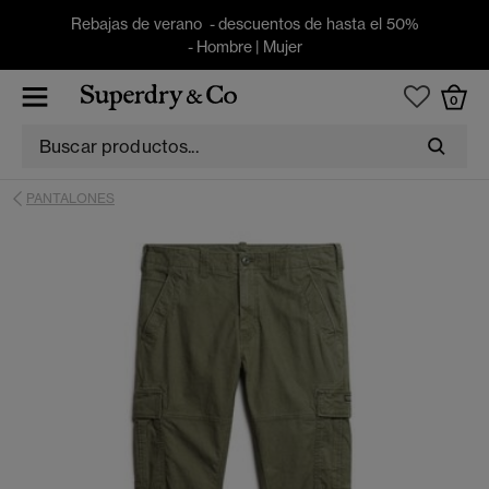
Rebajas de verano - descuentos de hasta el 50%
-
Hombre
|
Mujer
0
PANTALONES