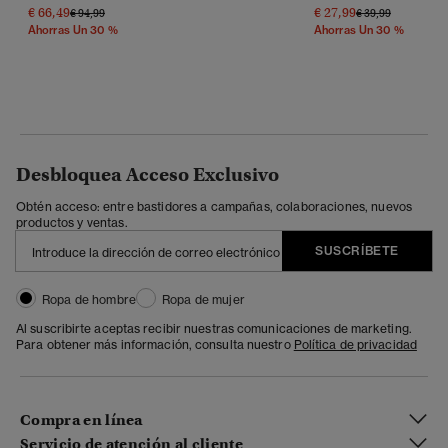
€ 66,49
€ 27,99
Precio Rebajado De
A
Precio Rebajado 
A
€ 94,99
€ 39,99
Ahorras Un 30 %
Ahorras Un 30 %
Desbloquea Acceso Exclusivo
Obtén acceso: entre bastidores a campañas, colaboraciones, nuevos
productos y ventas.
SUSCRÍBETE
Ropa de hombre
Ropa de mujer
Al suscribirte aceptas recibir nuestras comunicaciones de marketing.
Para obtener más información, consulta nuestro
Política de privacidad
Compra en línea
Servicio de atención al cliente