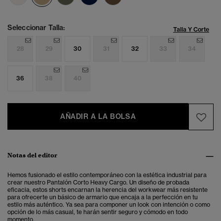
Seleccionar Talla:
Talla Y Corte
28
29
30
31
32
33
34
36
38
40
AÑADIR A LA BOLSA
Notas del editor
Hemos fusionado el estilo contemporáneo con la estética industrial para
crear nuestro Pantalón Corto Heavy Cargo. Un diseño de probada
eficacia, estos shorts encarnan la herencia del workwear más resistente
para ofrecerte un básico de armario que encaja a la perfección en tu
estilo más auténtico. Ya sea para componer un look con intención o como
opción de lo más casual, te harán sentir seguro y cómodo en todo
momento.