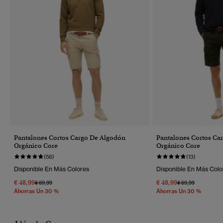
Pantalones Cortos Cargo De Algodón
Pantalones Cortos Ca
Orgánico Core
Orgánico Core
(58)
(13)
Disponible En Más Colores
Disponible En Más Colo
€ 48,99
€ 48,99
Precio Rebajado De
A
Precio Rebajado 
A
€ 69,99
€ 69,99
Ahorras Un 30 %
Ahorras Un 30 %