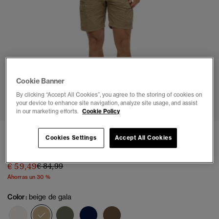
Cookie Banner
1
2
3
4
5
6
7
8
By clicking “Accept All Cookies”, you agree to the storing of cookies on
your device to enhance site navigation, analyze site usage, and assist
in our marketing efforts.
Cookie Policy
Pantalón Corto Heavy Cargo Corte Relajado
Cookies Settings
Accept All Cookies
(4)
Precio rebajado de
a
€ 59,49
€ 84,99
Ahorras un 30 %
Color:
beige de gala
seleccionado