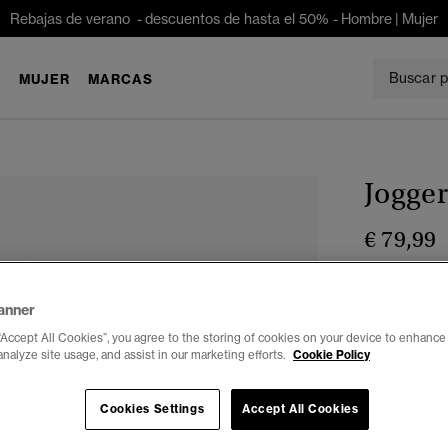
Rebajas de verano - descuentos de hasta el 50% -
Hombre
|
Mujer
E
MUJER
MARCAS
Jogger
€ 79,99
Color:
azul m
anner
“Accept All Cookies”, you agree to the storing of cookies on your device to enhance 
analyze site usage, and assist in our marketing efforts.
Cookie Policy
Seleccionar 
Cookies Settings
Accept All Cookies
XXS
X