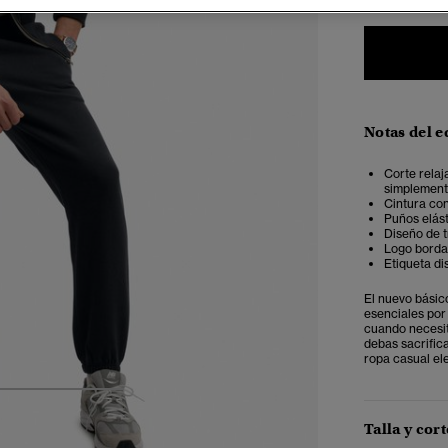
Notas del e
Corte relaj
simplemente
Cintura co
Puños elás
Diseño de t
Logo bordad
Etiqueta dis
El nuevo básic
esenciales por
cuando necesit
debas sacrifica
ropa casual ele
4
5
6
Talla y cort