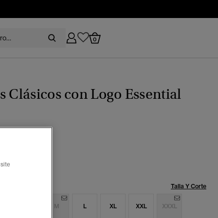
0
s Clásicos con Logo Essential
arino eclipse
seleccionado
site
Talla:
Talla Y Corte
S
S
M
L
XL
XXL
XXXL