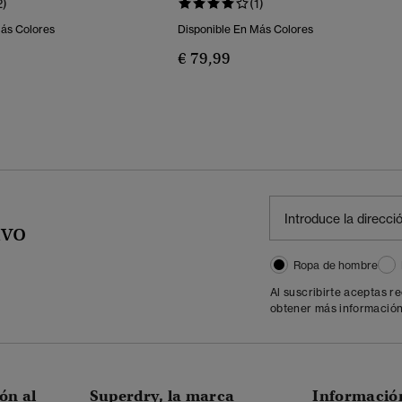
2)
(1)
Más Colores
Disponible En Más Colores
€ 79,99
ivo
Ropa de hombre
Al suscribirte aceptas r
obtener más información
ón al
Superdry, la marca
Informació