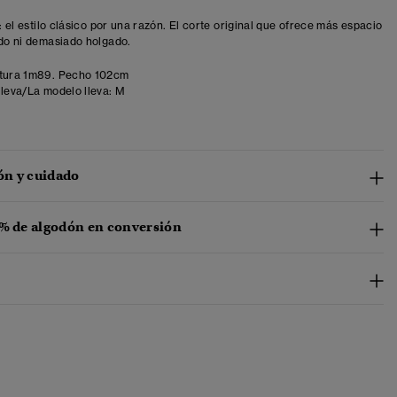
t: el estilo clásico por una razón. El corte original que ofrece más espacio
ído ni demasiado holgado.
tura 1m89. Pecho 102cm
lleva/La modelo lleva:
M
n y cuidado
 % de algodón en conversión