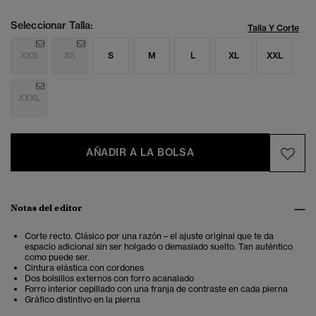
Seleccionar Talla:
Talla Y Corte
XXS
XS
S
M
L
XL
XXL
XXXL
AÑADIR A LA BOLSA
Notas del editor
Corte recto. Clásico por una razón – el ajuste original que te da
espacio adicional sin ser holgado o demasiado suelto. Tan auténtico
como puede ser.
Cintura elástica con cordones
Dos bolsillos externos con forro acanalado
Forro interior cepillado con una franja de contraste en cada pierna
Gráfico distintivo en la pierna