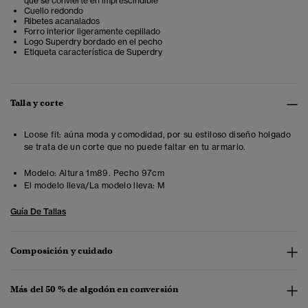
que se convierte en imprescindible
Cuello redondo
Ribetes acanalados
Forro interior ligeramente cepillado
Logo Superdry bordado en el pecho
Etiqueta característica de Superdry
Talla y corte
Loose fit: aúna moda y comodidad, por su estiloso diseño holgado
se trata de un corte que no puede faltar en tu armario.
Modelo:
Altura 1m89. Pecho 97cm
El modelo lleva/La modelo lleva:
M
Guía De Tallas
Composición y cuidado
Más del 50 % de algodón en conversión