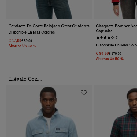
Camiseta De Corte Relajado Great Outdoors
Chaqueta Bomber Aco
Capucha
Disponible En Más Colores
(7)
€ 27,99
Precio Rebajado De
A
€ 39,99
Disponible En Más Colo
Ahorras Un 30 %
€ 89,99
Precio Rebajado 
A
€ 179,99
Ahorras Un 50 %
Llévalo Con...