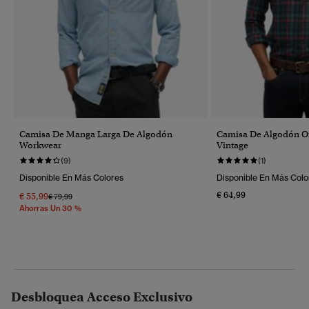
Camisa De Manga Larga De Algodón
Camisa De Algodón O
Workwear
Vintage
(9)
(1)
Disponible En Más Colores
Disponible En Más Colo
€ 64,99
€ 55,99
Precio Rebajado De
A
€ 79,99
Ahorras Un 30 %
Desbloquea Acceso Exclusivo