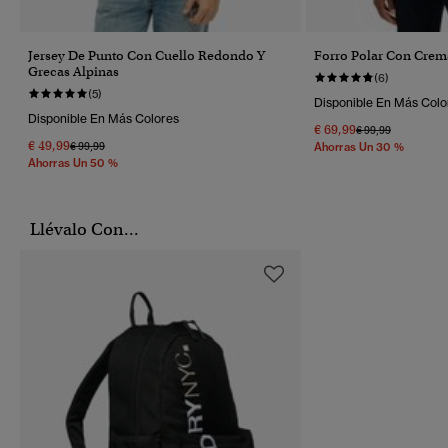
Jersey De Punto Con Cuello Redondo Y
Forro Polar Con Crema
Grecas Alpinas
(6)
(5)
Disponible En Más Colo
Disponible En Más Colores
€ 69,99
Precio Rebajado 
A
€ 99,99
€ 49,99
Precio Rebajado De
A
€ 99,99
Ahorras Un 30 %
Ahorras Un 50 %
Llévalo Con...