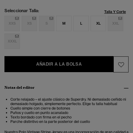
Seleccionar Talla:
Talla Y Corte
XXS
XS
S
M
L
XL
XXL
XXXL
AÑADIR A LA BOLSA
Notas del editor
Corte relajado – el ajuste clásico de Superdry. Ni demasiado ceñido ni
demasiado holgado, simplemente perfecto. Elige tu talla habitual
Cuello simple con cierre de botones
Puños y cuello en punto acanalado
Texto bordado con firma en el pecho
Parche distintivo en la parte posterior del cuello
Nuestro Polo Vintage Stripe Jersey es una incorporación de gran calidad a