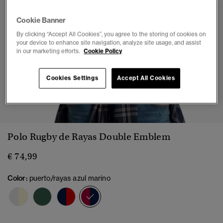
Cookie Banner
By clicking “Accept All Cookies”, you agree to the storing of cookies on
your device to enhance site navigation, analyze site usage, and assist
in our marketing efforts.
Cookie Policy
Cookies Settings
Accept All Cookies
1
2
3
4
5
6
Polo Rugby de Rayas Double Emblem
€ 74,99
Color:
puerto/rayas azul marino
seleccionado