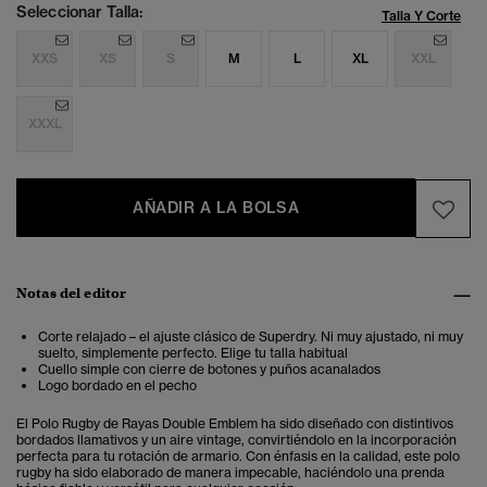
Seleccionar Talla:
Talla Y Corte
XXS
XS
S
M
L
XL
XXL
XXXL
AÑADIR A LA BOLSA
Notas del editor
Corte relajado – el ajuste clásico de Superdry. Ni muy ajustado, ni muy
suelto, simplemente perfecto. Elige tu talla habitual
Cuello simple con cierre de botones y puños acanalados
Logo bordado en el pecho
El Polo Rugby de Rayas Double Emblem ha sido diseñado con distintivos
bordados llamativos y un aire vintage, convirtiéndolo en la incorporación
perfecta para tu rotación de armario. Con énfasis en la calidad, este polo
rugby ha sido elaborado de manera impecable, haciéndolo una prenda