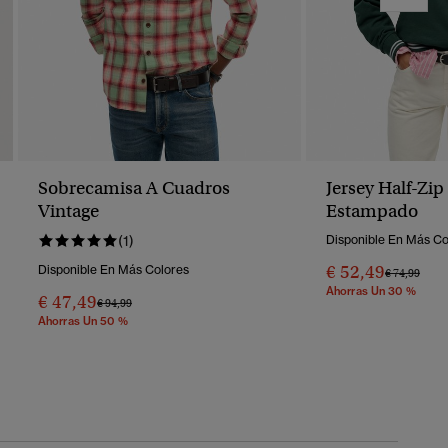
Sobrecamisa A Cuadros
Jersey Half-Zi
Vintage
Estampado
(1)
Disponible En Más Co
€ 52,49
Disponible En Más Colores
Precio Reba
A
€ 74,99
Ahorras Un 30 %
€ 47,49
Precio Rebajado De
A
€ 94,99
Ahorras Un 50 %