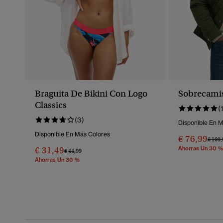
Braguita De Bikini Con Logo
Sobrecamis
Classics
(
(3)
Disponible En 
Disponible En Más Colores
€ 76,99
Preci
€ 109,
€ 31,49
Ahorras Un 30 %
Precio Rebajado De
A
€ 44,99
Ahorras Un 30 %