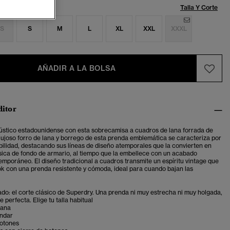
Talla:
Talla Y Corte
S
S
M
L
XL
XXL
XXXL
AÑADIR A LA BOLSA
ditor
 rústico estadounidense con esta sobrecamisa a cuadros de lana forrada de
l lujoso forro de lana y borrego de esta prenda emblemática se caracteriza por
abilidad, destacando sus líneas de diseño atemporales que la convierten en
ica de fondo de armario, al tiempo que la embellece con un acabado
emporáneo. El diseño tradicional a cuadros transmite un espíritu vintage que
ok con una prenda resistente y cómoda, ideal para cuando bajan las
ado: el corte clásico de Superdry. Una prenda ni muy estrecha ni muy holgada,
 perfecta. Elige tu talla habitual
lana
ándar
botones