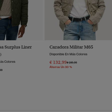
a Surplus Liner
Cazadora Militar M65
1)
Disponible En Más Colores
€ 132,99
Más Colores
Precio Rebajado De
A
€ 189,99
Ahorras Un 30 %
o Rebajado De
A
99