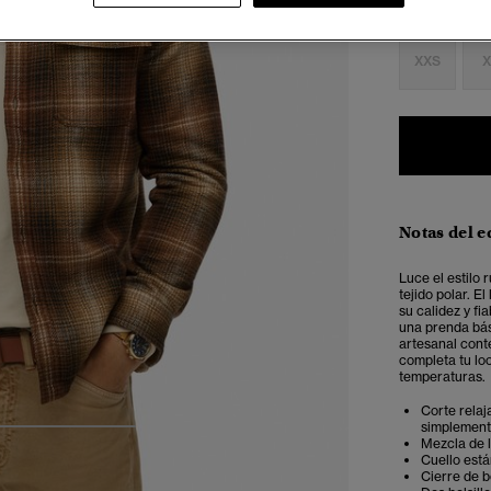
Seleccionar 
XXS
X
Notas del e
Luce el estilo
tejido polar. E
su calidez y fi
una prenda bás
artesanal cont
completa tu lo
temperaturas.
Corte relaj
simplemente
4
5
6
Mezcla de 
Cuello est
Cierre de 