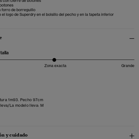
os con cierre de botones
botones
forro de borreguillo
 el logo de Superdry en el bolsillo del pecho y en la tapeta inferior
e
talla
Zona exacta
Grande
tura 1m93. Pecho 97cm
lleva/La modelo lleva:
M
n y cuidado