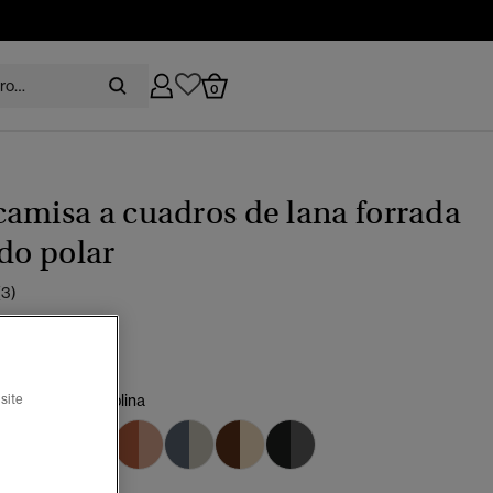
0
amisa a cuadros de lana forrada
ido polar
(3)
recio rebajado de
a
 99,99
%
n degradado neblina
site
seleccionado