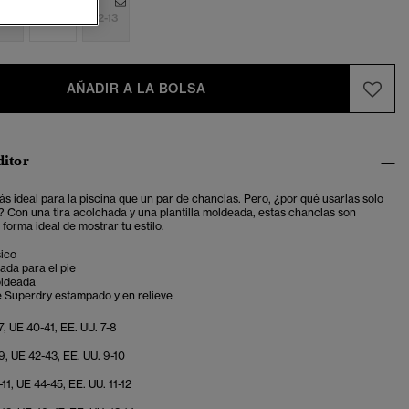
-9
10-11
12-13
AÑADIR A LA BOLSA
ditor
s ideal para la piscina que un par de chanclas. Pero, ¿por qué usarlas solo
a? Con una tira acolchada y una plantilla moldeada, estas chanclas son
forma ideal de mostrar tu estilo.
sico
ada para el pie
oldeada
e Superdry estampado y en relieve
, UE 40-41, EE. UU. 7-8
9, UE 42-43, EE. UU. 9-10
11, UE 44-45, EE. UU. 11-12