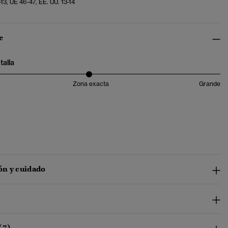
13, UE 46-47, EE. UU. 13-14
e
talla
Zona exacta
Grande
n y cuidado