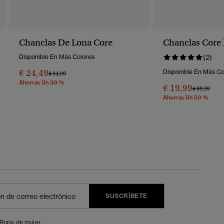
Chanclas De Lona Core
Chanclas Core 
Disponible En Más Colores
(2)
€ 24,49
Disponible En Más Co
Precio Rebajado De
A
€ 34,99
Ahorras Un 30 %
€ 19,99
Precio Reba
A
€ 39,99
Ahorras Un 50 %
SUSCRÍBETE
Ropa de mujer