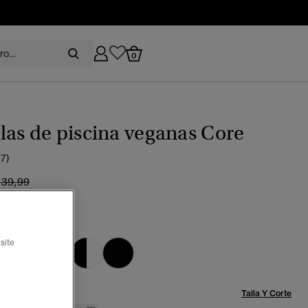
0
as de piscina veganas Core
(7)
recio rebajado de
a
 39,99
%
dula vivo/negro
ccionado
site
Talla:
Talla Y Corte