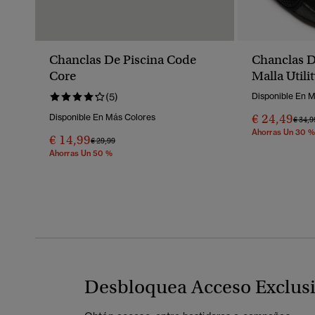
Chanclas De Piscina Code
Chanclas D
Core
Malla Utili
(5)
Disponible En 
€ 24,49
Disponible En Más Colores
Preci
€ 34,9
Ahorras Un 30 %
€ 14,99
Precio Rebajado De
A
€ 29,99
Ahorras Un 50 %
Desbloquea Acceso Exclus