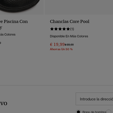
e Piscina Con
Chanclas Core Pool
ty
(1)
Más Colores
Disponible En Más Colores
o Rebajado De
A
9
€ 19,99
Precio Rebajado De
A
€ 39,99
Ahorras Un 50 %
ivo
Ropa de hombre