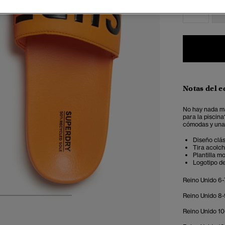
6-7
8
Notas del e
No hay nada má
para la piscin
cómodas y una 
Diseño clá
Tira acolch
Plantilla m
Logotipo d
Reino Unido 6-7
Reino Unido 8-
4
5
6
7
Reino Unido 10-