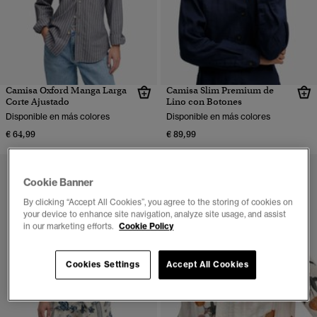
Camisa Oxford Manga Larga
Camisa Slim Premium de
Corte Ajustado
Lino con Botones
Disponible en más colores
Disponible en más colores
€ 64,99
€ 89,99
Cookie Banner
By clicking “Accept All Cookies”, you agree to the storing of cookies on
your device to enhance site navigation, analyze site usage, and assist
in our marketing efforts.
Cookie Policy
Cookies Settings
Accept All Cookies