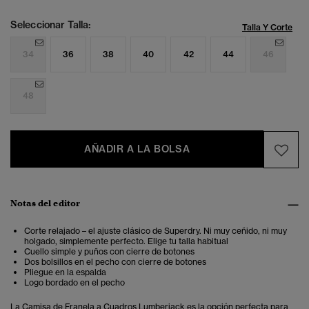
Seleccionar Talla:
Talla Y Corte
34
36
38
40
42
44
46
48
AÑADIR A LA BOLSA
Notas del editor
Corte relajado – el ajuste clásico de Superdry. Ni muy ceñido, ni muy
holgado, simplemente perfecto. Elige tu talla habitual
Cuello simple y puños con cierre de botones
Dos bolsillos en el pecho con cierre de botones
Pliegue en la espalda
Logo bordado en el pecho
La Camisa de Franela a Cuadros Lumberjack es la opción perfecta para