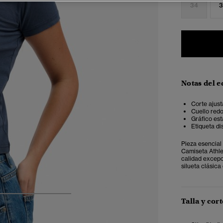
34
3
Notas del e
Corte ajust
Cuello red
Gráfico es
Etiqueta dis
Pieza esencial
Camiseta Athle
calidad excepc
silueta clásica
4
5
6
7
Talla y cort