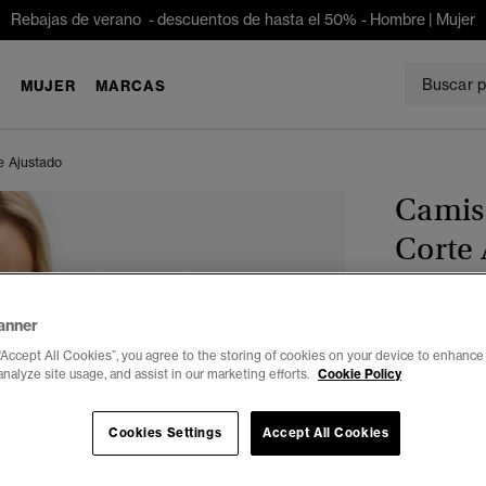
Rebajas de verano - descuentos de hasta el 50% -
Hombre
|
Mujer
E
MUJER
MARCAS
e Ajustado
Camise
Corte 
€ 34,99
anner
Color:
azul 
“Accept All Cookies”, you agree to the storing of cookies on your device to enhance 
sele
analyze site usage, and assist in our marketing efforts.
Cookie Policy
Cookies Settings
Accept All Cookies
Seleccionar 