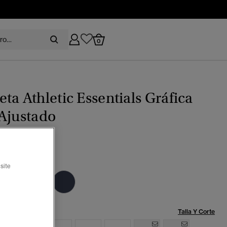
0
ta Athletic Essentials Gráfica
Ajustado
marino lauren
site
ccionado
Talla:
Talla Y Corte