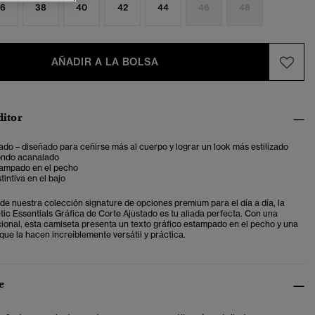
6
38
40
42
44
46
48
AÑADIR A LA BOLSA
ditor
ado – diseñado para ceñirse más al cuerpo y lograr un look más estilizado
ondo acanalado
tampado en el pecho
tintiva en el bajo
 de nuestra colección signature de opciones premium para el día a día, la
tic Essentials Gráfica de Corte Ajustado es tu aliada perfecta. Con una
ional, esta camiseta presenta un texto gráfico estampado en el pecho y una
 que la hacen increíblemente versátil y práctica.
e