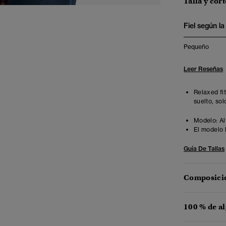
Talla y cort
Fiel según la 
Pequeño
Leer Reseñas
Relaxed fi
suelto, sol
Modelo:
Al
El modelo 
Guía De Tallas
Composició
100 % de a