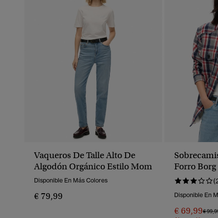
Vaqueros De Talle Alto De
Sobrecami
Algodón Orgánico Estilo Mom
Forro Borg
Disponible En Más Colores
(
€ 79,99
Disponible En 
€ 69,99
Preci
€ 99,9