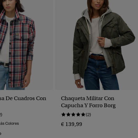
sa De Cuadros Con
Chaqueta Militar Con
Capucha Y Forro Borg
2)
(2)
€ 139,99
Más Colores
o Rebajado De
A
9