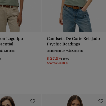
on Logotipo
Camiseta De Corte Relajado
sential
Psychic Readings
Más Colores
Disponible En Más Colores
€ 27,99
o Rebajado De
A
Precio Rebajado De
A
9
€ 39,99
Ahorras Un 30 %