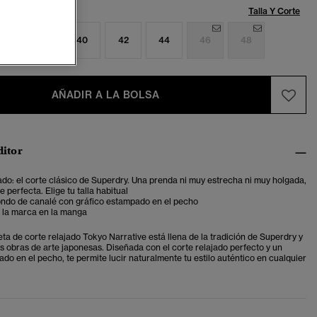
Talla:
Talla Y Corte
6
38
40
42
44
46
48
AÑADIR A LA BOLSA
ditor
ado: el corte clásico de Superdry. Una prenda ni muy estrecha ni muy holgada,
 perfecta. Elige tu talla habitual
ondo de canalé con gráfico estampado en el pecho
e la marca en la manga
ta de corte relajado Tokyo Narrative está llena de la tradición de Superdry y
as obras de arte japonesas. Diseñada con el corte relajado perfecto y un
ado en el pecho, te permite lucir naturalmente tu estilo auténtico en cualquier