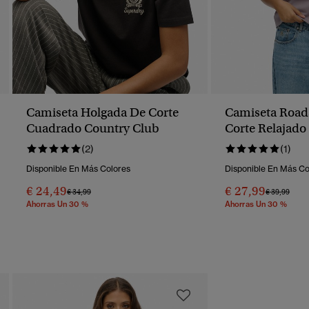
Camiseta Holgada De Corte
Camiseta Road
Cuadrado Country Club
Corte Relajado
(2)
(1)
Disponible En Más Colores
Disponible En Más Co
€ 24,49
€ 27,99
Precio Rebajado De
A
Precio Reba
A
€ 34,99
€ 39,99
Ahorras Un 30 %
Ahorras Un 30 %