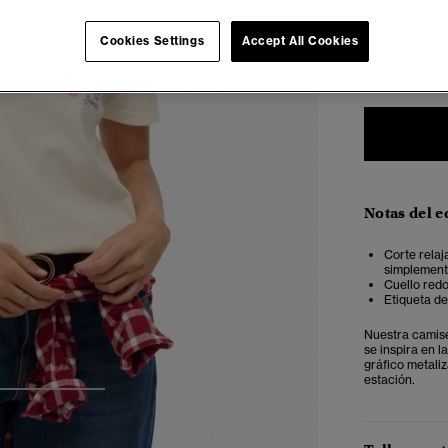
Seleccionar 
Cookies Settings
Accept All Cookies
34
3
Notas del e
Corte relaj
simplemente
Cuello red
Etiqueta d
Nuestra camise
se inspira en l
gráfico metaliz
estación.
3
4
5