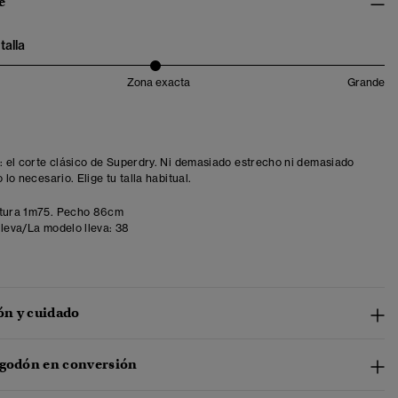
e
talla
Zona exacta
Grande
t: el corte clásico de Superdry. Ni demasiado estrecho ni demasiado
o lo necesario. Elige tu talla habitual.
tura 1m75. Pecho 86cm
lleva/La modelo lleva:
38
n y cuidado
lgodón en conversión