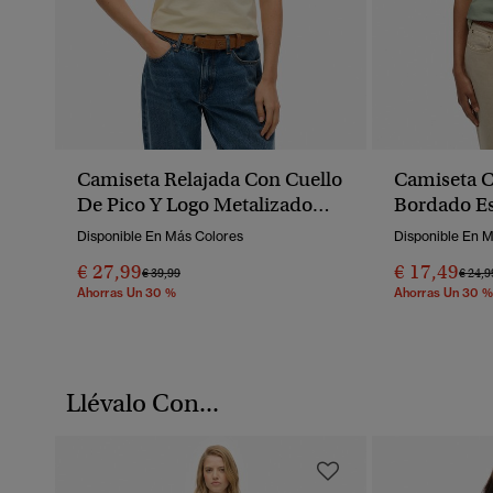
Camiseta Relajada Con Cuello
Camiseta C
De Pico Y Logo Metalizado
Bordado Es
Suika
Disponible En Más Colores
Disponible En 
€ 27,99
€ 17,49
Precio Rebajado De
A
Preci
€ 39,99
€ 24,9
Ahorras Un 30 %
Ahorras Un 30 %
Llévalo Con...