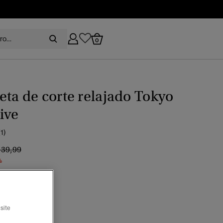
0
ta de corte relajado Tokyo
ive
(1)
recio rebajado de
a
 39,99
%
o roto
seleccionado
site