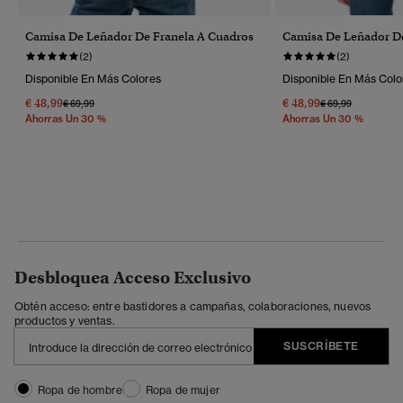
Camisa De Leñador De Franela A Cuadros
Camisa De Leñador De
(2)
(2)
Disponible En Más Colores
Disponible En Más Colo
€ 48,99
€ 48,99
Precio Rebajado De
A
Precio Rebajado 
A
€ 69,99
€ 69,99
Ahorras Un 30 %
Ahorras Un 30 %
Desbloquea Acceso Exclusivo
Obtén acceso: entre bastidores a campañas, colaboraciones, nuevos
productos y ventas.
SUSCRÍBETE
Ropa de hombre
Ropa de mujer