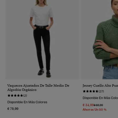
Vaqueros Ajustados De Talle Medio De
Jersey Cuello Alto Pu
Algodón Orgánico
(27)
(2)
Disponible En Más Colo
Disponible En Más Colores
€ 34,99
Precio Rebajado 
A
€ 69,99
€ 79,99
Ahorras Un 50 %