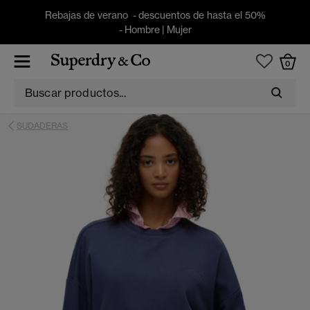
Rebajas de verano - descuentos de hasta el 50%
-
Hombre
|
Mujer
0
SUDADERAS