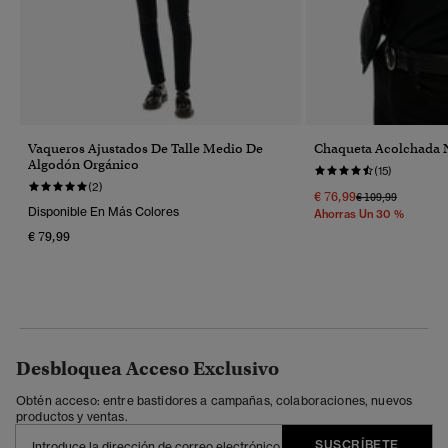
Vaqueros Ajustados De Talle Medio De
Chaqueta Acolchada 
Algodón Orgánico
(15)
(2)
€ 76,99
Precio Rebajado 
A
€ 109,99
Disponible En Más Colores
Ahorras Un 30 %
€ 79,99
Desbloquea Acceso Exclusivo
Obtén acceso: entre bastidores a campañas, colaboraciones, nuevos
productos y ventas.
SUSCRÍBETE