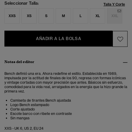
Seleccionar Talla:
Talla Y Corte
XXS
XS
S
M
L
XL
XXL
AÑADIR A LA BOLSA
Notas del editor
Bench definió una era. Ahora redefine el estilo. Establecida en 1989,
impulsada por la actitud de finales de los 90, regresa con formas icónicas
y vintage cortadas con mayor precisión que antes. Básicos sin esfuerzo,
comodidad para la vida real, arraigados en la energía que la hizo grande la
primera vez.
Camiseta de tirantes Bench ajustada
Logo Bench estampado
Corte ajustado
Escote barco con ribete en contraste
Sin mangas
XXS - UK 6, US 2, EU 24