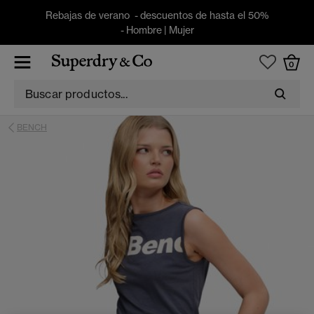
Rebajas de verano - descuentos de hasta el 50%
-
Hombre
|
Mujer
0
BENCH