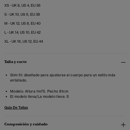
XS - UK 8, US 4, EU 36
S - UK 10, US 6, EU 38
M - UK 12, US 8, EU 40
L - UK 14, US 10, EU 42
XL - UK 16, US 12, EU 44
Talla y corte
Slim fit: diseñado para ajustarse al cuerpo para un estilo más
entallado.
Modelo:
Altura 1m75. Pecho 81cm
El modelo lleva/La modelo lleva:
S
Guía De Tallas
Composición y cuidado