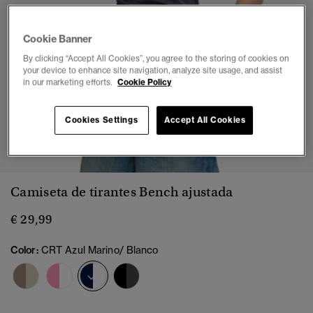
Cookie Banner
By clicking “Accept All Cookies”, you agree to the storing of cookies on
your device to enhance site navigation, analyze site usage, and assist
in our marketing efforts.
Cookie Policy
Cookies Settings
Accept All Cookies
1
2
3
4
5
6
Camiseta de tirantes Bench ajustada
€ 29,99
Color:
CRT Azul Marino/ Blanco
seleccionado