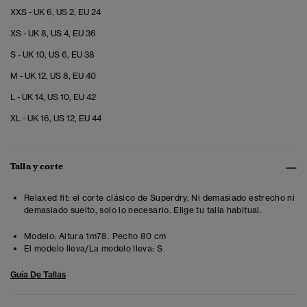
XXS - UK 6, US 2, EU 24
XS - UK 8, US 4, EU 36
S - UK 10, US 6, EU 38
M - UK 12, US 8, EU 40
L - UK 14, US 10, EU 42
XL - UK 16, US 12, EU 44
Talla y corte
Relaxed fit: el corte clásico de Superdry. Ni demasiado estrecho ni
demasiado suelto, solo lo necesario. Elige tu talla habitual.
Modelo:
Altura 1m78. Pecho 80 cm
El modelo lleva/La modelo lleva:
S
Guía De Tallas