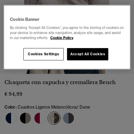
Cookie Banner
By clicking “Accept All Cookies”, you agree to the storing of cookies on
your device to enhance site navigation, analyze site usage, and assist
in our marketing efforts.
Cookie Policy
Cookies Settings
Accept All Cookies
1
2
3
4
5
Chaqueta con capucha y cremallera Bench
€ 94,99
Color:
Cuadros Ligeros Melancólicos/ Dune
seleccionado