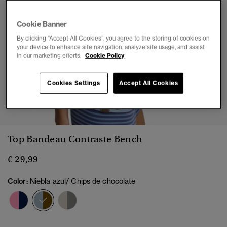
Cookie Banner
By clicking “Accept All Cookies”, you agree to the storing of cookies on
your device to enhance site navigation, analyze site usage, and assist
in our marketing efforts.
Cookie Policy
Cookies Settings
Accept All Cookies
1
2
3
4
5
Top Bandeau Contraste Bench
€ 29,99
Color:
Niebla azul/ Chips de chocolate
seleccionado