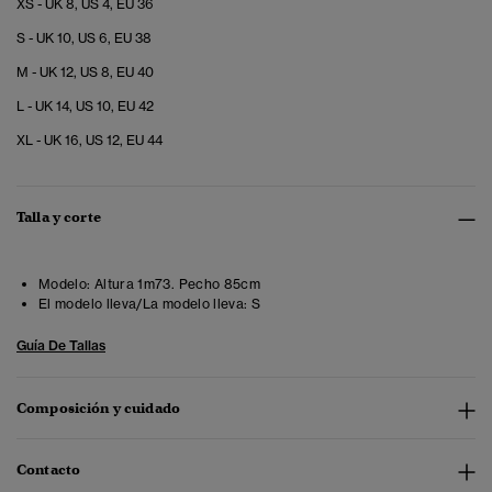
XS - UK 8, US 4, EU 36
S - UK 10, US 6, EU 38
M - UK 12, US 8, EU 40
L - UK 14, US 10, EU 42
XL - UK 16, US 12, EU 44
Talla y corte
Modelo:
Altura 1m73. Pecho 85cm
El modelo lleva/La modelo lleva:
S
Guía De Tallas
Composición y cuidado
Contacto