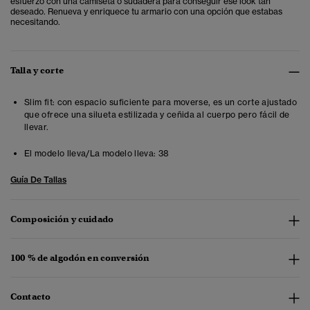
esfuerzo con una camiseta o sudadera para conseguir ese look tan
deseado. Renueva y enriquece tu armario con una opción que estabas
necesitando.
Talla y corte
Slim fit: con espacio suficiente para moverse, es un corte ajustado
que ofrece una silueta estilizada y ceñida al cuerpo pero fácil de
llevar.
El modelo lleva/La modelo lleva:
38
Guía De Tallas
Composición y cuidado
100 % de algodón en conversión
Contacto