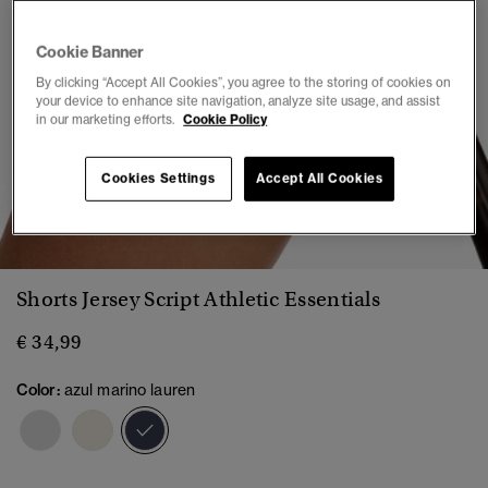
Cookie Banner
By clicking “Accept All Cookies”, you agree to the storing of cookies on
your device to enhance site navigation, analyze site usage, and assist
in our marketing efforts.
Cookie Policy
Cookies Settings
Accept All Cookies
1
2
3
4
5
6
Shorts Jersey Script Athletic Essentials
€ 34,99
Color:
azul marino lauren
seleccionado