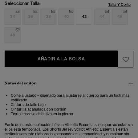
Seleccionar Talla:
Talla Y Corte
34
36
38
40
42
44
46
48
AÑADIR A LA BOLSA
Notas del editor
Corte ajustado – diseñado para ajustarse al cuerpo para un look más
estilizado
Cintura de talle bajo
Cinturilla acanalada con cordón
Texto impreso distintivo en la pierna
Parte de nuestra colección básica Athletic Essentials, no querrás estar sin
ellos esta temporada. Los Shorts Jersey Script Athletic Essentials están
meticulosamente elaborados pensando en la comodidad, y combinan sin