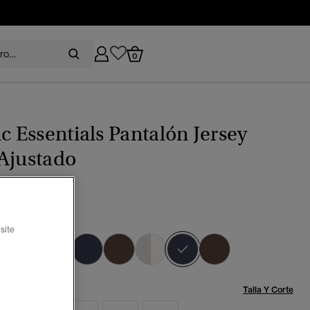
0
ic Essentials Pantalón Jersey
Ajustado
arino/raya azul
site
seleccionado
Talla:
Talla Y Corte