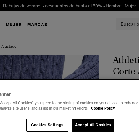
Rebajas de verano - descuentos de hasta el 50% -
Hombre
|
Mujer
E
MUJER
MARCAS
e Ajustado
Athlet
Corte 
€ 49,99
anner
Color:
azul m
“Accept All Cookies”, you agree to the storing of cookies on your device to enhance 
analyze site usage, and assist in our marketing efforts.
Cookie Policy
Cookies Settings
Accept All Cookies
Seleccionar 