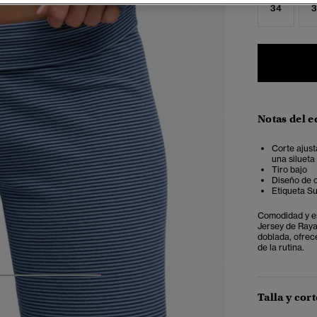
34
3
Notas del e
Corte ajust
una silueta
Tiro bajo
Diseño de c
Etiqueta Su
Comodidad y es
Jersey de Rayas
doblada, ofrec
de la rutina.
4
5
6
7
Talla y cort