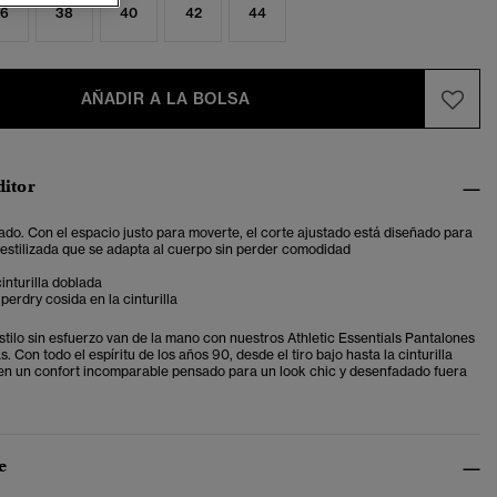
6
38
40
42
44
AÑADIR A LA BOLSA
ditor
ado. Con el espacio justo para moverte, el corte ajustado está diseñado para
 estilizada que se adapta al cuerpo sin perder comodidad
inturilla doblada
perdry cosida en la cinturilla
tilo sin esfuerzo van de la mano con nuestros Athletic Essentials Pantalones
. Con todo el espíritu de los años 90, desde el tiro bajo hasta la cinturilla
en un confort incomparable pensado para un look chic y desenfadado fuera
e