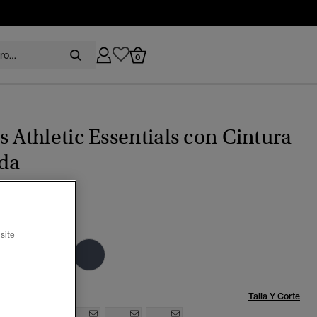
0
s Athletic Essentials con Cintura
da
marino lauren
site
Talla:
Talla Y Corte