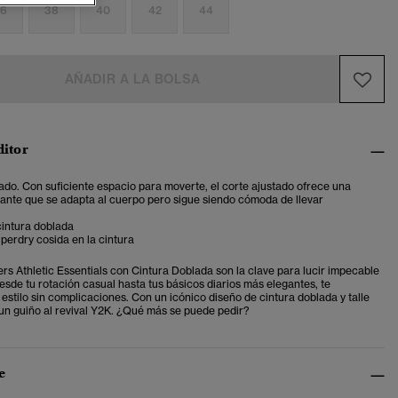
6
38
40
42
44
AÑADIR A LA BOLSA
ditor
ado. Con suficiente espacio para moverte, el corte ajustado ofrece una
gante que se adapta al cuerpo pero sigue siendo cómoda de llevar
cintura doblada
perdry cosida en la cintura
rs Athletic Essentials con Cintura Doblada son la clave para lucir impecable
esde tu rotación casual hasta tus básicos diarios más elegantes, te
estilo sin complicaciones. Con un icónico diseño de cintura doblada y talle
un guiño al revival Y2K. ¿Qué más se puede pedir?
e