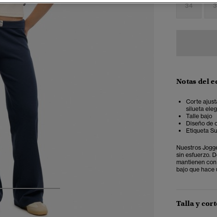
34
3
Notas del e
Corte ajust
silueta ele
Talle bajo
Diseño de 
Etiqueta Su
Nuestros Jogge
sin esfuerzo. D
mantienen con 
bajo que hace 
4
5
6
Talla y cort