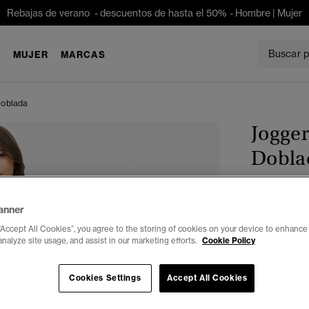
Rebajas de verano - descuentos de hasta el 50% -
Hombre
|
Mujer
E
MUJER
MARCAS
Doblada
Jogger
Dobla
€ 49,99
anner
Color:
azul 
“Accept All Cookies”, you agree to the storing of cookies on your device to enhance 
analyze site usage, and assist in our marketing efforts.
Cookie Policy
Cookies Settings
Accept All Cookies
Seleccionar 