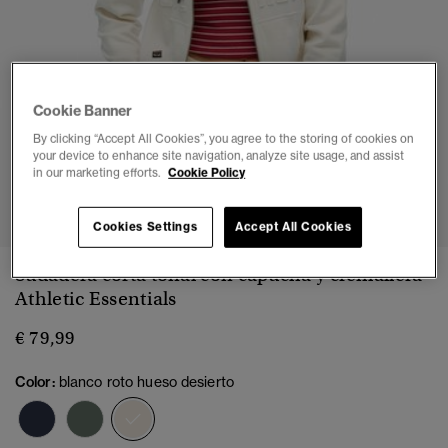
Cookie Banner
By clicking “Accept All Cookies”, you agree to the storing of cookies on
your device to enhance site navigation, analyze site usage, and assist
in our marketing efforts.
Cookie Policy
1
2
3
4
5
6
Cookies Settings
Accept All Cookies
Sudadera corta tonal con capucha y cremallera
Athletic Essentials
€ 79,99
Color:
blanco roto hueso desierto
seleccionado