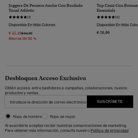
Joggers De Pernera Ancha Con Bordado
Top Cami Con Botones
Tonal Athletic
Essentials
(1)
(6)
Disponible En Más Colores
Disponible En Más Colo
€ 29,99
€ 45,49
Precio Rebajado De
A
€ 64,99
Ahorras Un 30 %
Desbloquea Acceso Exclusivo
Obtén acceso: entre bastidores a campañas, colaboraciones, nuevos
productos y ventas.
SUSCRÍBETE
Ropa de hombre
Ropa de mujer
Al suscribirte aceptas recibir nuestras comunicaciones de marketing.
Para obtener más información, consulta nuestro
Política de privacidad