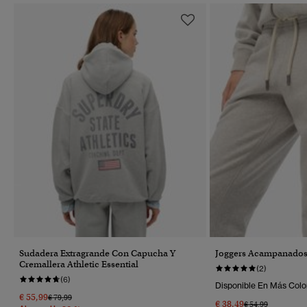
Sudadera Extragrande Con Capucha Y
Joggers Acampanados 
Cremallera Athletic Essential
(2)
(6)
Disponible En Más Colo
€ 55,99
Precio Rebajado De
A
€ 79,99
€ 38,49
Precio Rebajado 
A
€ 54,99