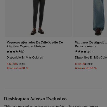
Vaqueros Ajustados De Talle Medio De
Vaqueros De Algodón
Algodón Orgánico Vintage
Pernera Ancha
(5)
(7)
Disponible En Más Colores
Disponible En Más Colo
€ 62,99
€ 62,99
Precio Rebajado De
A
Precio Rebajado 
A
€ 89,99
€ 89,99
Ahorras Un 30 %
Ahorras Un 30 %
Desbloquea Acceso Exclusivo
Obtén acceso: entre bastidores a campañas, colaboraciones, nuevos