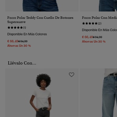
Forro Polar Teddy Con Cuello De Botones
Forro Polar Con Medi
Supersuave
(2)
(1)
Disponible En Más Colo
Disponible En Más Colores
€ 66,49
Precio Rebajado 
A
€ 94,99
€ 66,49
Precio Rebajado De
A
€ 94,99
Ahorras Un 30 %
Ahorras Un 30 %
Llévalo Con...