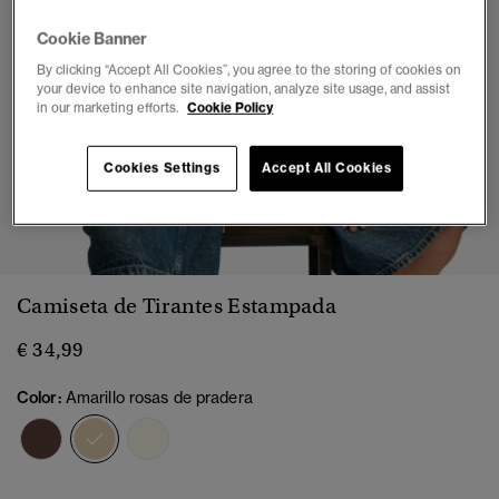
Cookie Banner
By clicking “Accept All Cookies”, you agree to the storing of cookies on
your device to enhance site navigation, analyze site usage, and assist
in our marketing efforts.
Cookie Policy
Cookies Settings
Accept All Cookies
1
2
3
4
5
6
7
Camiseta de Tirantes Estampada
€ 34,99
Color:
Amarillo rosas de pradera
seleccionado