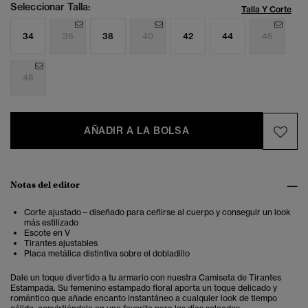
Seleccionar Talla:
Talla Y Corte
34
36
38
40
42
44
46
48
AÑADIR A LA BOLSA
Notas del editor
Corte ajustado – diseñado para ceñirse al cuerpo y conseguir un look
más estilizado
Escote en V
Tirantes ajustables
Placa metálica distintiva sobre el dobladillo
Dale un toque divertido a tu armario con nuestra Camiseta de Tirantes
Estampada. Su femenino estampado floral aporta un toque delicado y
romántico que añade encanto instantáneo a cualquier look de tiempo