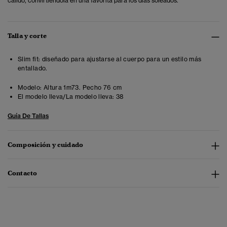
cálido, convirtiéndola en una favorita para los días soleados.
Talla y corte
Slim fit: diseñado para ajustarse al cuerpo para un estilo más
entallado.
Modelo:
Altura 1m73. Pecho 76 cm
El modelo lleva/La modelo lleva:
38
Guía De Tallas
Composición y cuidado
Contacto