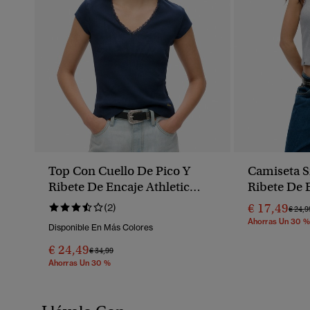
Top Con Cuello De Pico Y
Camiseta 
Ribete De Encaje Athletic
Ribete De 
Essentials
€ 17,49
(2)
Preci
€ 24,9
Ahorras Un 30 %
Disponible En Más Colores
€ 24,49
Precio Rebajado De
A
€ 34,99
Ahorras Un 30 %