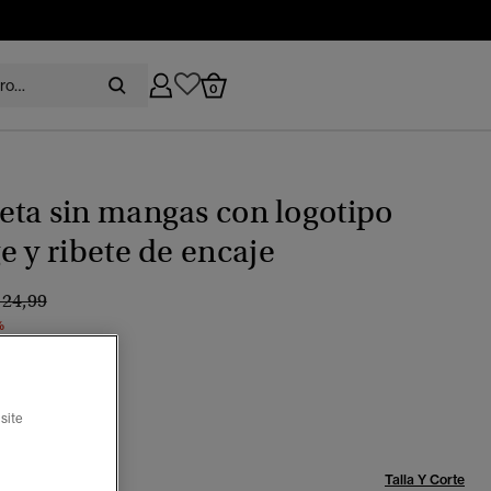
0
ta sin mangas con logotipo
e y ribete de encaje
recio rebajado de
a
 24,99
%
arino eclipse
ccionado
site
Talla:
Talla Y Corte