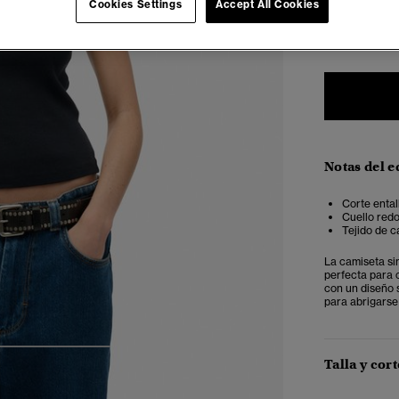
Cookies Settings
Accept All Cookies
34
3
Notas del e
Corte ental
Cuello redo
Tejido de c
La camiseta si
perfecta para 
con un diseño s
para abrigarse
4
5
6
Talla y cort