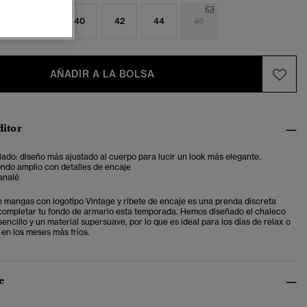
6
38
40
42
44
46
AÑADIR A LA BOLSA
ditor
lado: diseño más ajustado al cuerpo para lucir un look más elegante .
ndo amplio con detalles de encaje
analé
n mangas con logotipo Vintage y ribete de encaje es una prenda discreta
completar tu fondo de armario esta temporada. Hemos diseñado el chaleco
encillo y un material supersuave, por lo que es ideal para los días de relax o
 en los meses más fríos.
e