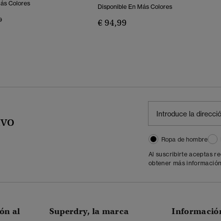
Más Colores
Disponible En Más Colores
o Rebajado De
A
9
€ 94,99
ivo
Ropa de hombre
Al suscribirte aceptas r
obtener más información
ón al
Superdry, la marca
Informació