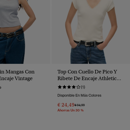
Sin Mangas Con
Top Con Cuello De Pico Y
Encaje Vintage
Ribete De Encaje Athletic
Essentials
(1)
o Rebajado De
A
9
Disponible En Más Colores
€ 24,49
Precio Rebajado De
A
€ 34,99
Ahorras Un 30 %