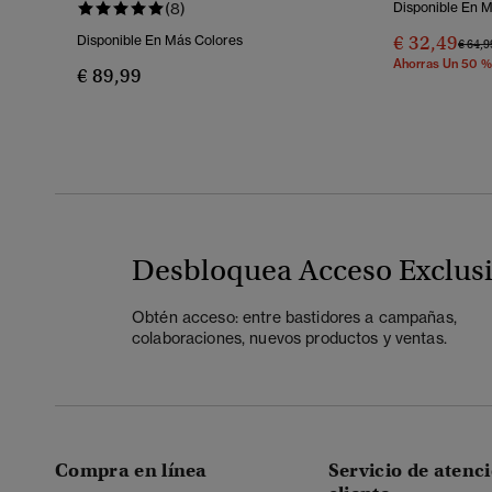
Vintage
(8)
Disponible En 
€ 32,49
Disponible En Más Colores
Preci
€ 64,9
Ahorras Un 50 %
€ 89,99
Desbloquea Acceso Exclus
Obtén acceso: entre bastidores a campañas,
colaboraciones, nuevos productos y ventas.
Compra en línea
Servicio de atenci