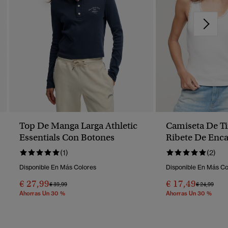
Top De Manga Larga Athletic
Camiseta De Ti
Essentials Con Botones
Ribete De Enca
Athletic Essent
(1)
(2)
Disponible En Más Colores
Disponible En Más Co
€ 27,99
€ 17,49
Precio Rebajado De
A
Precio Reba
A
€ 39,99
€ 24,99
Ahorras Un 30 %
Ahorras Un 30 %