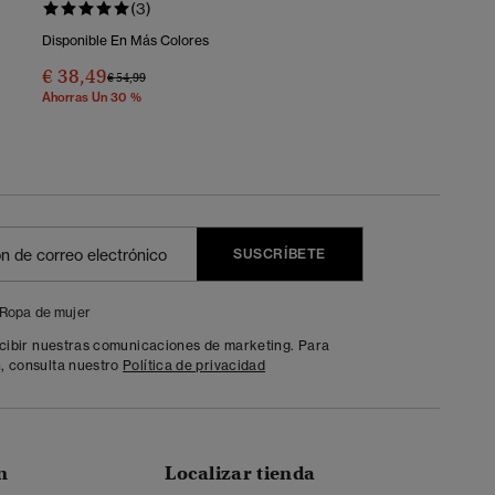
(3)
Disponible En Más Colores
€ 38,49
Precio Rebajado De
A
€ 54,99
Ahorras Un 30 %
SUSCRÍBETE
Ropa de mujer
ecibir nuestras comunicaciones de marketing. Para
, consulta nuestro
Política de privacidad
n
Localizar tienda