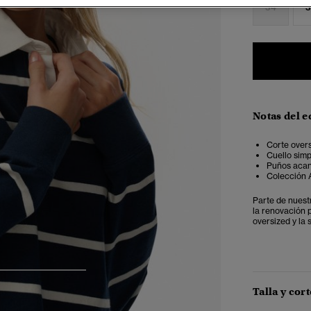
34
3
Notas del e
Corte overs
Cuello simp
Puños acan
Colección A
Parte de nuest
la renovación 
oversized y la s
4
5
6
Talla y cort