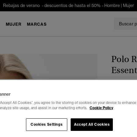
Rebajas de verano - descuentos de hasta el 50% -
Hombre
|
Mujer
E
MUJER
MARCAS
Polo R
Essent
€ 49,99
anner
Color:
Azul 
“Accept All Cookies”, you agree to the storing of cookies on your device to enhance 
analyze site usage, and assist in our marketing efforts.
Cookie Policy
Cookies Settings
Accept All Cookies
Seleccionar 