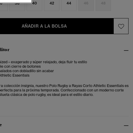
6
38
40
42
44
46
48
AÑADIR A LA BOLSA
ditor
ized – exagerado y súper relajado, deja fluir tu estilo
le con cierre de botones
alados con dobladillo sin acabar
thletic Essentials
ra colección insignia, nuestro Polo Rugby a Rayas Corto Athletic Essentials es
perfecta para la próxima temporada. Confeccionado con un moderno corte
ilueta clásica de polo rugby, es ideal para el estilo diario.
e