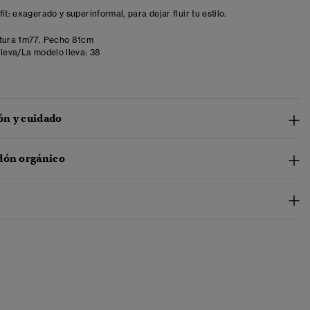
it: exagerado y superinformal, para dejar fluir tu estilo.
tura 1m77. Pecho 81cm
lleva/La modelo lleva:
38
n y cuidado
dón orgánico