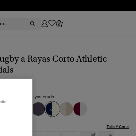
0
ugby a Rayas Corto Athletic
ials
marino intenso/Rayas crudo
site
seleccionado
Talla:
Talla Y Corte