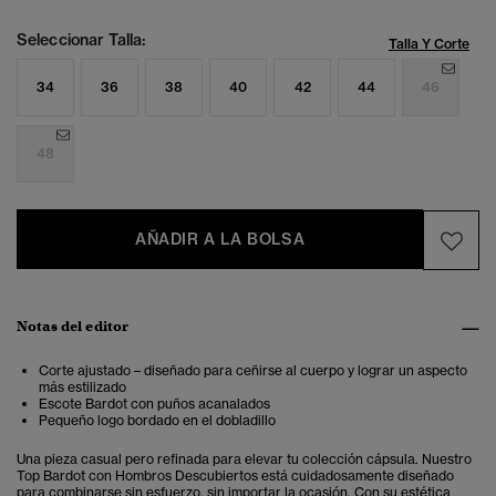
Seleccionar Talla:
Talla Y Corte
34
36
38
40
42
44
46
48
AÑADIR A LA BOLSA
Notas del editor
Corte ajustado – diseñado para ceñirse al cuerpo y lograr un aspecto
más estilizado
Escote Bardot con puños acanalados
Pequeño logo bordado en el dobladillo
Una pieza casual pero refinada para elevar tu colección cápsula. Nuestro
Top Bardot con Hombros Descubiertos está cuidadosamente diseñado
para combinarse sin esfuerzo, sin importar la ocasión. Con su estética