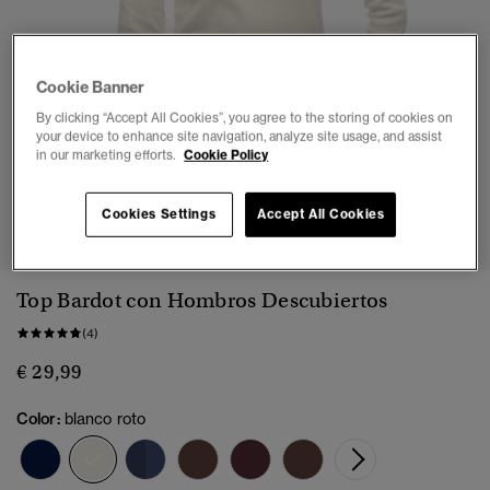
Cookie Banner
By clicking “Accept All Cookies”, you agree to the storing of cookies on
your device to enhance site navigation, analyze site usage, and assist
in our marketing efforts.
Cookie Policy
1
2
3
4
Cookies Settings
Accept All Cookies
Top Bardot con Hombros Descubiertos
(4)
€ 29,99
Color:
blanco roto
seleccionado