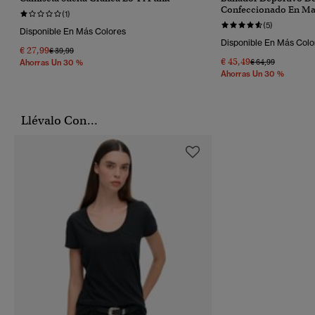
Confeccionado En Mat
(1)
(5)
Disponible En Más Colores
Disponible En Más Colo
€ 27,99
Precio Rebajado De
A
€ 39,99
€ 45,49
Precio Rebajado 
A
€ 64,99
Ahorras Un 30 %
Ahorras Un 30 %
Llévalo Con...