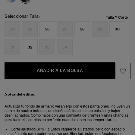
Seleccionar Talla:
Talla Y Corte
24
25
26
27
28
29
30
31
32
33
34
AÑADIR A LA BOLSA
Notas del editor
Actualiza tu fondo de armario veraniego con estos pantalones. Incluyen un
cierre de cuatro botones, un diseño clásico de cinco bolsillos y bajos
deshilachados. Combínalos con una camiseta de tirantes y unas chanclas
para lucir el look clásico perfecto cuando suben las temperaturas.
Corte ajustado Slim Fit. Estos vaqueros ajustados, pero con espacio
suficiente para poder moverse con libertad, están confeccionados