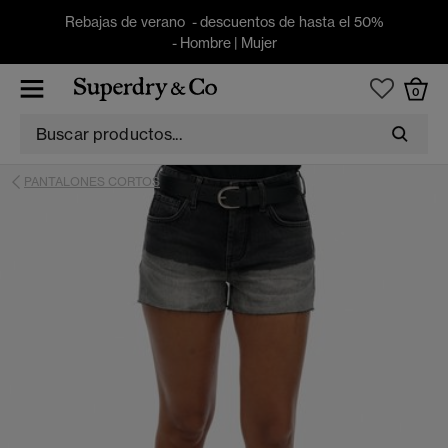
Rebajas de verano - descuentos de hasta el 50%
-
Hombre
|
Mujer
0
PANTALONES CORTOS