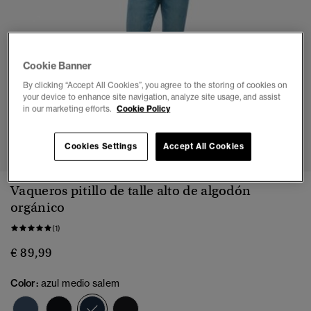
Cookie Banner
By clicking “Accept All Cookies”, you agree to the storing of cookies on
your device to enhance site navigation, analyze site usage, and assist
in our marketing efforts.
Cookie Policy
1
2
3
4
5
Cookies Settings
Accept All Cookies
Vaqueros pitillo de talle alto de algodón
orgánico
(1)
€ 89,99
Color:
azul medio salem
seleccionado