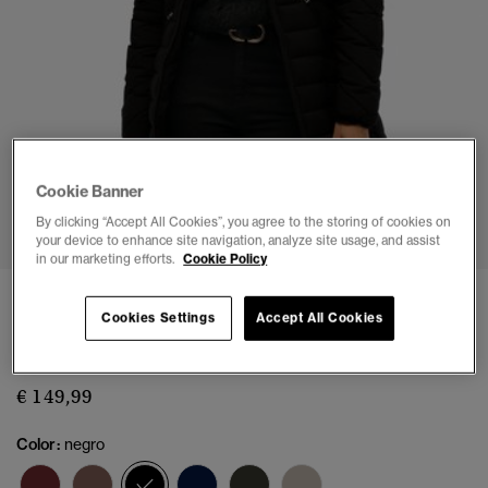
Cookie Banner
1
2
3
4
5
6
7
By clicking “Accept All Cookies”, you agree to the storing of cookies on
your device to enhance site navigation, analyze site usage, and assist
in our marketing efforts.
Cookie Policy
Abrigo Fuji Medio con Capucha de Piel
Cookies Settings
Accept All Cookies
Sintética
(32)
€ 149,99
Color:
negro
seleccionado