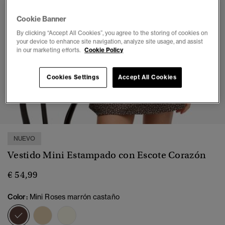
Cookie Banner
By clicking “Accept All Cookies”, you agree to the storing of cookies on
your device to enhance site navigation, analyze site usage, and assist
in our marketing efforts.
Cookie Policy
Cookies Settings
Accept All Cookies
1
2
3
4
5
6
7
NUEVO
Vestido Mini Estampado con Escote Corazón
€ 54,99
Color:
Mini Roses marrón castaño
seleccionado