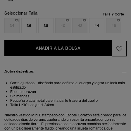
Seleccionar Talla:
Talla Y Corte
34
36
38
40
42
44
46
AÑADIR A LA BOLSA
Notas del editor
Corte ajustado – diseñado para ceñirse al cuerpo y lograr un look más
estilizado.
Escote corazón
Sin mangas
Pequeña placa metálica en la parte trasera del cuello
Talla UK10 Longitud: 84cm
Nuestro Vestido Mini Estampado con Escote Corazón está creado para los
delicados días de verano, capturando un espíritu encantador con su
delicado diseño floral. El precioso escote corazón combina perfectamente
con un bajo ligeramente fluido, creando una silueta romántica que