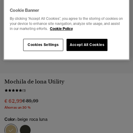
Cookie Banner
By clicking “Accept All Cookies”, you agree to the storing of cookies on
your device to enhance site navigation, analyze site usage, and assist
in our marketing efforts.
Cookie Policy
Cookies Settings
Accept All Cookies
1
2
3
4
5
6
7
Mochila de lona Utility
(1)
Precio rebajado de
a
€ 62,99
€ 89,99
Ahorras un 30 %
Color:
beige roca luna
seleccionado