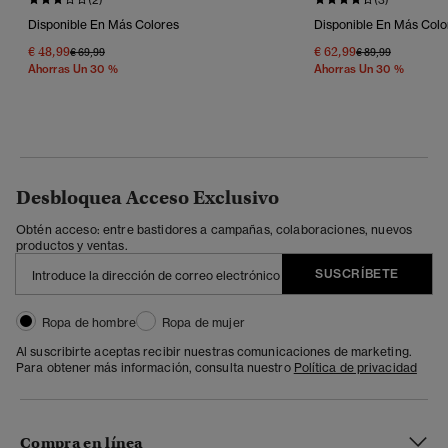
Disponible En Más Colores
Disponible En Más Colo
€ 48,99
€ 62,99
Precio Rebajado De
A
Precio Rebajado 
A
€ 69,99
€ 89,99
Ahorras Un 30 %
Ahorras Un 30 %
Desbloquea Acceso Exclusivo
Obtén acceso: entre bastidores a campañas, colaboraciones, nuevos
productos y ventas.
SUSCRÍBETE
Ropa de hombre
Ropa de mujer
Al suscribirte aceptas recibir nuestras comunicaciones de marketing.
Para obtener más información, consulta nuestro
Política de privacidad
Compra en línea