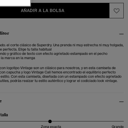
AÑADIR A LA BOLSA
ditor
ado: el corte clásico de Superdry. Una prenda ni muy estrecha ni muy holgada,
 perfecta. Elige tu talla habitual
ndo y gráfico de texto con efecto agrietado estampado en el pecho
e la marca en la manga
con logotipo Vintage son un clásico para nosotros, y en esta camiseta de
 con capucha y logo Vintage Cali hemos encontrado el equilibrio perfecto
y estilo. Con esta camiseta, diseñada con un estampado con efecto agrietado
utiles, podrás realzar tu estilo auténtico y lograr el codiciado look vintage.
e
talla
Zona exacta
Grande