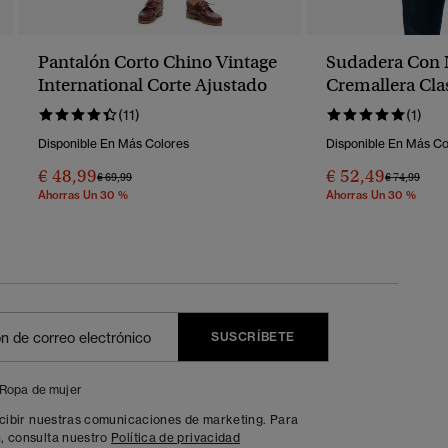
Pantalón Corto Chino Vintage
Sudadera Con
International Corte Ajustado
Cremallera Clas
(11)
(1)
Disponible En Más Colores
Disponible En Más Co
€ 48,99
€ 52,49
Precio Rebajado De
A
Precio Reba
A
€ 69,99
€ 74,99
Ahorras Un 30 %
Ahorras Un 30 %
SUSCRÍBETE
Ropa de mujer
ecibir nuestras comunicaciones de marketing. Para
, consulta nuestro
Política de privacidad