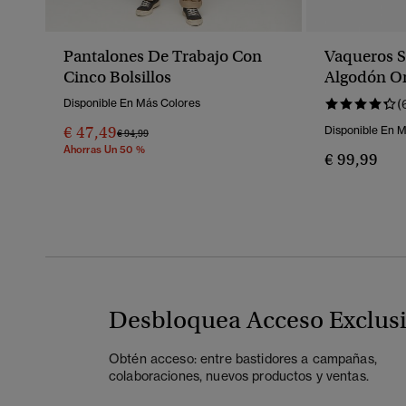
Pantalones De Trabajo Con
Vaqueros S
Cinco Bolsillos
Algodón O
Disponible En Más Colores
(
€ 47,49
Disponible En 
Precio Rebajado De
A
€ 94,99
Ahorras Un 50 %
€ 99,99
Desbloquea Acceso Exclus
Obtén acceso: entre bastidores a campañas,
colaboraciones, nuevos productos y ventas.