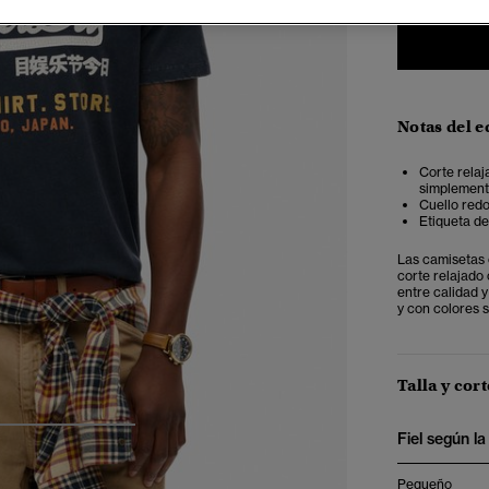
Notas del e
Corte relaj
simplemente
Cuello redo
Etiqueta d
Las camisetas 
corte relajado
entre calidad 
y con colores s
Talla y cort
4
5
6
Fiel según la 
Pequeño