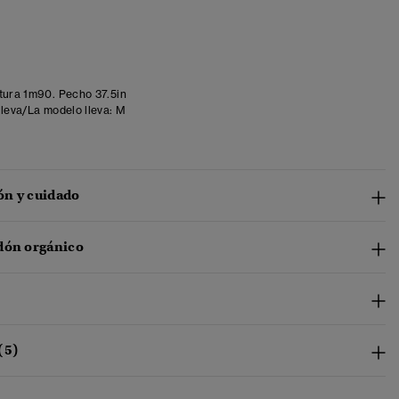
tura 1m90. Pecho 37.5in
lleva/La modelo lleva:
M
n y cuidado
dón orgánico
(5)