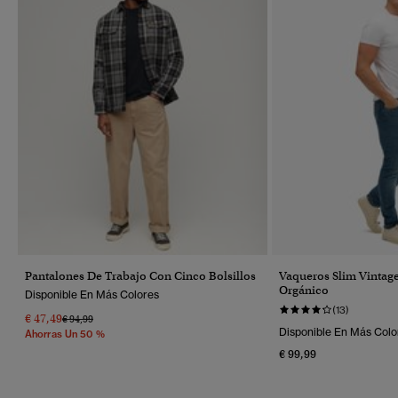
Pantalones De Trabajo Con Cinco Bolsillos
Vaqueros Slim Vintag
Orgánico
Disponible En Más Colores
(13)
€ 47,49
Precio Rebajado De
A
€ 94,99
Disponible En Más Colo
Ahorras Un 50 %
€ 99,99