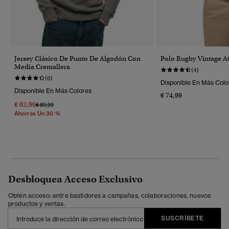
Jersey Clásico De Punto De Algodón Con
Polo Rugby Vintage Ath
Media Cremallera
(4)
(6)
Disponible En Más Colo
Disponible En Más Colores
€ 74,99
€ 62,99
Precio Rebajado De
A
€ 89,99
Ahorras Un 30 %
Desbloquea Acceso Exclusivo
Obtén acceso: entre bastidores a campañas, colaboraciones, nuevos
productos y ventas.
SUSCRÍBETE