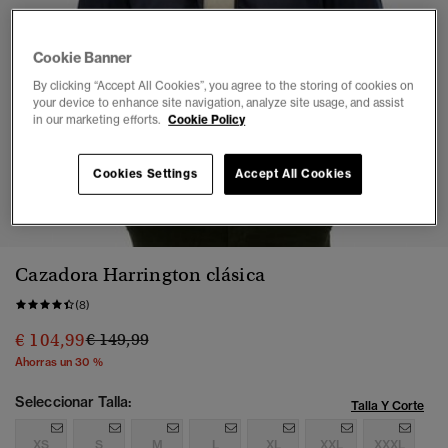
Cookie Banner
By clicking “Accept All Cookies”, you agree to the storing of cookies on
your device to enhance site navigation, analyze site usage, and assist
in our marketing efforts.
Cookie Policy
Cookies Settings
Accept All Cookies
1
2
3
4
5
6
7
8
Cazadora Harrington clásica
(8)
Precio rebajado de
a
€ 104,99
€ 149,99
Ahorras un 30 %
Seleccionar Talla:
Talla Y Corte
XS
S
M
L
XL
XXL
XXXL