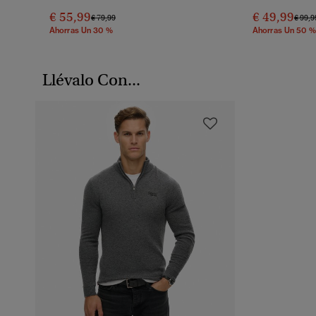
€ 55,99
€ 49,99
Precio Rebajado De
A
Preci
€ 79,99
€ 99,9
Ahorras Un 30 %
Ahorras Un 50 %
Llévalo Con...