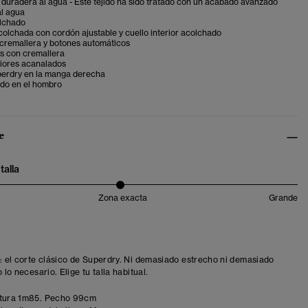
duradera al agua - Este tejido ha sido tratado con un acabado avanzado
al agua
lchado
olchada con cordón ajustable y cuello interior acolchado
 cremallera y botones automáticos
os con cremallera
riores acanalados
erdry en la manga derecha
do en el hombro
e
talla
Zona exacta
Grande
t: el corte clásico de Superdry. Ni demasiado estrecho ni demasiado
o lo necesario. Elige tu talla habitual.
tura 1m85. Pecho 99cm