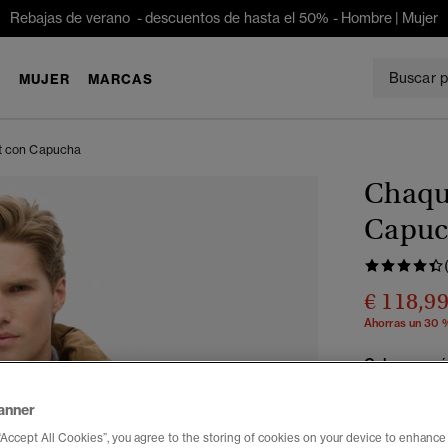
Rebajas de verano - descuentos de hasta el 50% -
Hombre
|
Mujer
E
MUJER
MARCAS
t con Capucha
Chaqu
Capuc
€ 118,9
Ahorras un 30 
Color:
marró
anner
“Accept All Cookies”, you agree to the storing of cookies on your device to enhance 