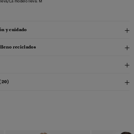
lleva/La modelo lleva:
M
n y cuidado
elleno reciclados
(20)