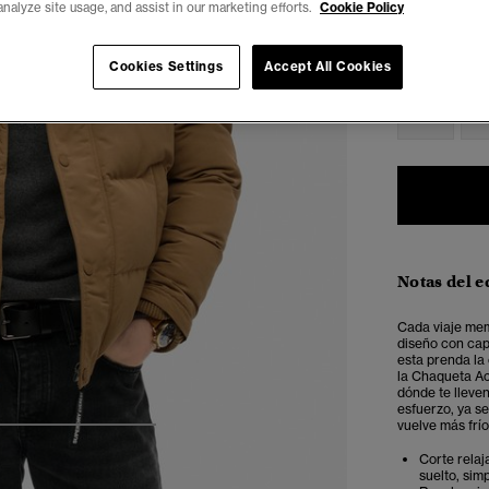
analyze site usage, and assist in our marketing efforts.
Cookie Policy
Seleccionar 
Cookies Settings
Accept All Cookies
XXS
X
Notas del e
Cada viaje mem
diseño con cap
esta prenda la
la Chaqueta Ac
dónde te lleve
esfuerzo, ya s
vuelve más frío
4
5
6
7
Corte relaj
suelto, sim