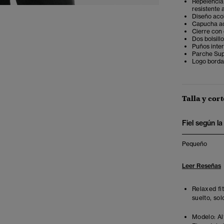
Repelencia 
resistente 
Diseño aco
Capucha ac
Cierre con
Dos bolsill
Puños inte
Parche Sup
Logo borda
Talla y cort
Fiel según la 
Pequeño
Leer Reseñas
Relaxed fi
suelto, sol
Modelo:
Al