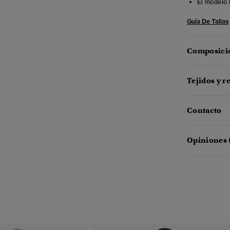
El modelo 
Guía De Tallas
Composició
Tejidos y r
Contacto
Opiniones 