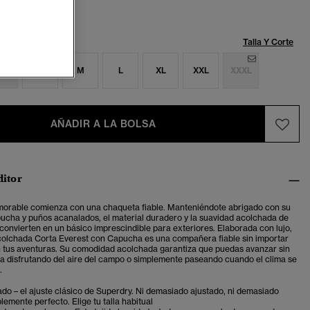
Talla:
Talla Y Corte
S
S
M
L
XL
XXL
XXXL
AÑADIR A LA BOLSA
ditor
orable comienza con una chaqueta fiable. Manteniéndote abrigado con su
ucha y puños acanalados, el material duradero y la suavidad acolchada de
 convierten en un básico imprescindible para exteriores. Elaborada con lujo,
olchada Corta Everest con Capucha es una compañera fiable sin importar
n tus aventuras. Su comodidad acolchada garantiza que puedas avanzar sin
ea disfrutando del aire del campo o simplemente paseando cuando el clima se
.
ado – el ajuste clásico de Superdry. Ni demasiado ajustado, ni demasiado
plemente perfecto. Elige tu talla habitual