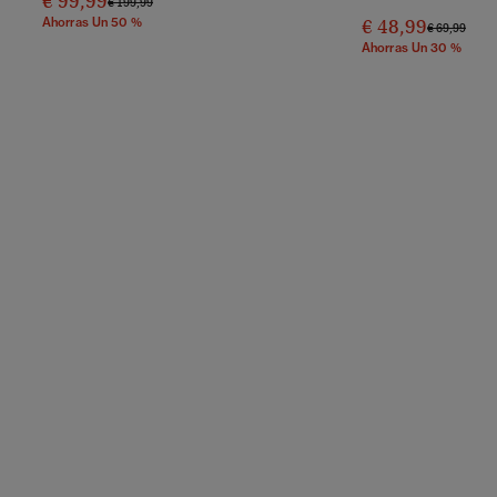
€ 99,99
Precio Rebajado De
A
€ 199,99
Ahorras Un 50 %
€ 48,99
Precio Reba
A
€ 69,99
Ahorras Un 30 %