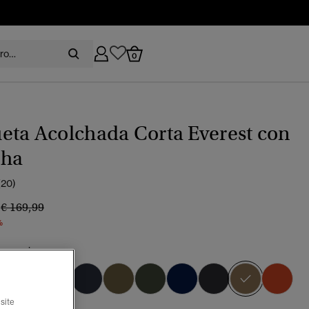
0
eta Acolchada Corta Everest con
ha
(20)
9
Precio rebajado de
a
€ 169,99
%
n arenisca
seleccio
site