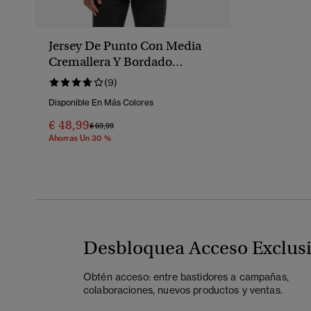
Jersey De Punto Con Media
Cremallera Y Bordado
Essential
(9)
Disponible En Más Colores
€ 48,99
Precio Rebajado De
A
€ 69,99
Ahorras Un 30 %
Desbloquea Acceso Exclus
Obtén acceso: entre bastidores a campañas,
colaboraciones, nuevos productos y ventas.