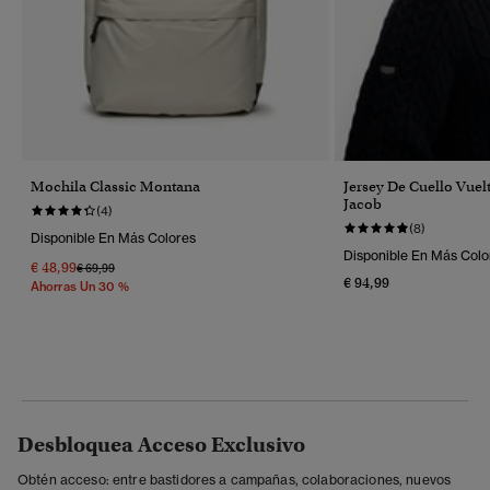
Mochila Classic Montana
Jersey De Cuello Vuel
Jacob
(4)
(8)
Disponible En Más Colores
Disponible En Más Colo
€ 48,99
Precio Rebajado De
A
€ 69,99
€ 94,99
Ahorras Un 30 %
Desbloquea Acceso Exclusivo
Obtén acceso: entre bastidores a campañas, colaboraciones, nuevos