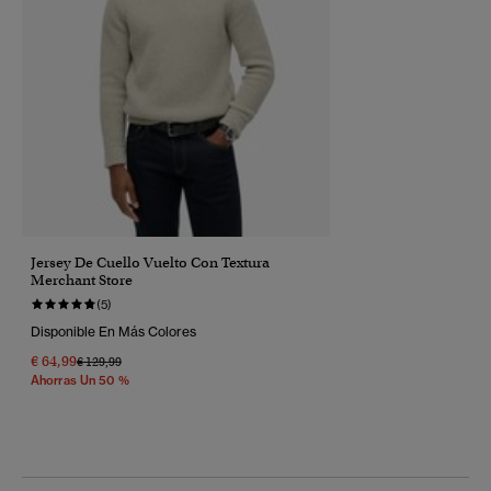
Jersey De Cuello Vuelto Con Textura
Merchant Store
(5)
Disponible En Más Colores
€ 64,99
Precio Rebajado De
A
€ 129,99
Ahorras Un 50 %