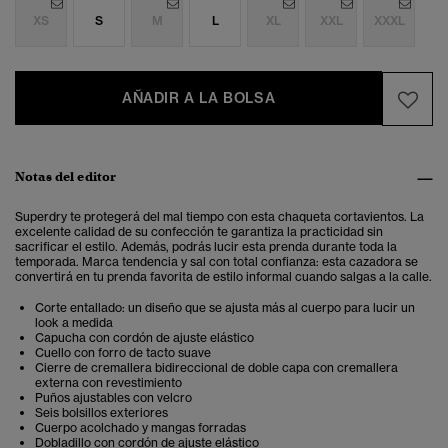
XS
S
M
L
XL
XXL
XXXL
AÑADIR A LA BOLSA
Notas del editor
Superdry te protegerá del mal tiempo con esta chaqueta cortavientos. La
excelente calidad de su confección te garantiza la practicidad sin
sacrificar el estilo. Además, podrás lucir esta prenda durante toda la
temporada. Marca tendencia y sal con total confianza: esta cazadora se
convertirá en tu prenda favorita de estilo informal cuando salgas a la calle.
Corte entallado: un diseño que se ajusta más al cuerpo para lucir un
look a medida
Capucha con cordón de ajuste elástico
Cuello con forro de tacto suave
Cierre de cremallera bidireccional de doble capa con cremallera
externa con revestimiento
Puños ajustables con velcro
Seis bolsillos exteriores
Cuerpo acolchado y mangas forradas
Dobladillo con cordón de ajuste elástico