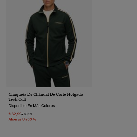
Chaqueta De Chándal De Corte Holgado
Tech Cult
Disponible En Más Colores
€ 62,99
Precio Rebajado De
A
€ 89,99
Ahorras Un 30 %