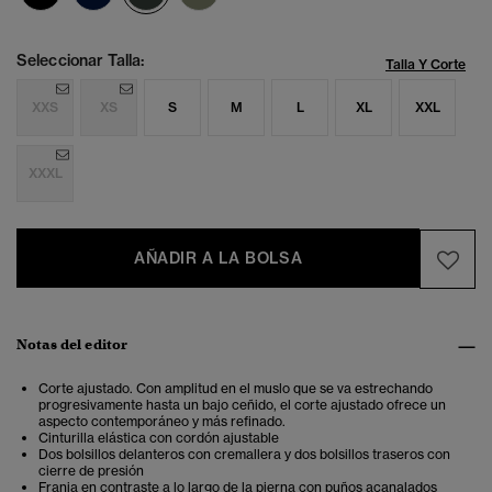
Seleccionar Talla:
Talla Y Corte
XXS
XS
S
M
L
XL
XXL
XXXL
AÑADIR A LA BOLSA
Notas del editor
Corte ajustado. Con amplitud en el muslo que se va estrechando
progresivamente hasta un bajo ceñido, el corte ajustado ofrece un
aspecto contemporáneo y más refinado.
Cinturilla elástica con cordón ajustable
Dos bolsillos delanteros con cremallera y dos bolsillos traseros con
cierre de presión
Franja en contraste a lo largo de la pierna con puños acanalados