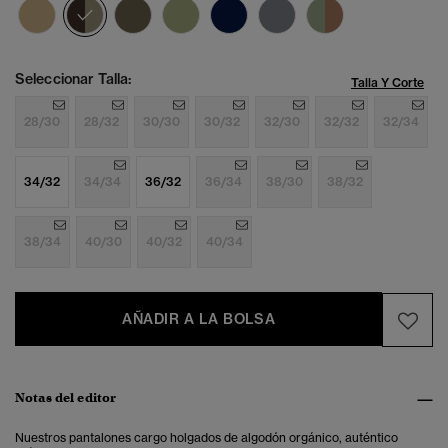
seleccionado
Seleccionar Talla:
Talla Y Corte
28/30
28/32
30/30
30/32
32/30
32/32
32/34
34/32
34/34
36/32
36/34
38/30
38/32
38/34
40/30
40/32
40/34
AÑADIR A LA BOLSA
Notas del editor
Nuestros pantalones cargo holgados de algodón orgánico, auténtico