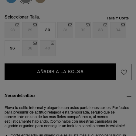
Seleccionar Talla:
Talla Y Corte
28
29
30
31
32
33
34
36
38
40
AÑADIR A LA BOLSA
Notas del editor
Eleva tu estilo informal y elegante con estos pantalones cortos. Perfectos
para presumir de actitud relajada esta temporada, seguro que se
convertirán en uno de tus más fieles compañeros o, al menos
estilísticamente hablando. ¡Combínalos con nuestras camisetas de
algodón orgánico para conseguir un look tan sencillo como irresistible!
Corte entallado: un diseño que se ajusta más al cuerpo para lucir un