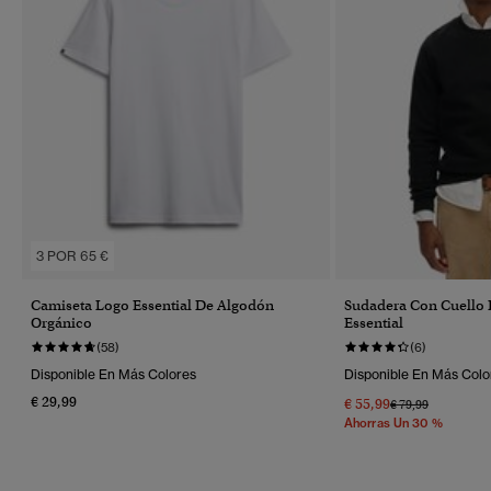
3 POR 65 €
Camiseta Logo Essential De Algodón
Sudadera Con Cuello
Orgánico
Essential
(58)
(6)
Disponible En Más Colores
Disponible En Más Colo
€ 29,99
€ 55,99
Precio Rebajado 
A
€ 79,99
Ahorras Un 30 %