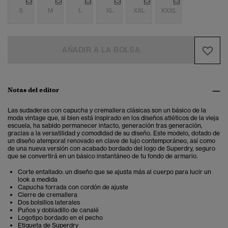
S
M
L
XL
XXL
XXXL
AÑADIR A LA BOLSA
Notas del editor
Las sudaderas con capucha y cremallera clásicas son un básico de la
moda vintage que, si bien está inspirado en los diseños atléticos de la vieja
escuela, ha sabido permanecer intacto, generación tras generación,
gracias a la versatilidad y comodidad de su diseño. Este modelo, dotado de
un diseño atemporal renovado en clave de lujo contemporáneo, así como
de una nueva versión con acabado bordado del logo de Superdry, seguro
que se convertirá en un básico instantáneo de tu fondo de armario.
Corte entallado: un diseño que se ajusta más al cuerpo para lucir un
look a medida
Capucha forrada con cordón de ajuste
Cierre de cremallera
Dos bolsillos laterales
Puños y dobladillo de canalé
Logotipo bordado en el pecho
Etiqueta de Superdry