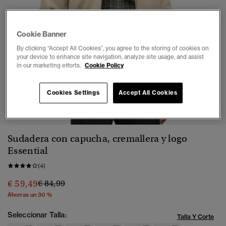
Cookie Banner
By clicking “Accept All Cookies”, you agree to the storing of cookies on
your device to enhance site navigation, analyze site usage, and assist
in our marketing efforts.
Cookie Policy
Cookies Settings
Accept All Cookies
1
2
3
4
5
6
7
8
Sudadera con capucha, cremallera y logo
Essential
(4)
Precio rebajado de
a
€ 59,49
€ 84,99
Ahorras un 30 %
Seleccionar Talla:
Talla Y Corte