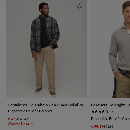
Pantalones De Trabajo Con Cinco Bolsillos
Camiseta De Rugby At
Disponible En Más Colores
(4)
€ 47,49
Disponible En Más Colo
Precio Rebajado De
A
€ 94,99
Ahorras Un 50 %
€ 66,49
Precio Rebajado 
A
€ 94,99