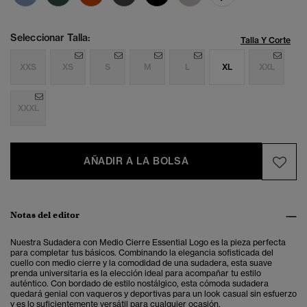
Seleccionar Talla:
Talla Y Corte
XXS
XS
S
M
L
XL
XXL
XXXL
AÑADIR A LA BOLSA
Notas del editor
Nuestra Sudadera con Medio Cierre Essential Logo es la pieza perfecta
para completar tus básicos.
Combinando la elegancia sofisticada del
cuello con medio cierre y la comodidad de una sudadera, esta suave
prenda universitaria es la elección ideal para acompañar tu estilo
auténtico. Con bordado de estilo nostálgico, esta cómoda sudadera
quedará genial con vaqueros y deportivas para un look casual sin esfuerzo
y es lo suficientemente versátil para cualquier ocasión.