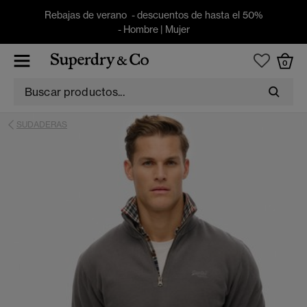
Rebajas de verano - descuentos de hasta el 50%
-
Hombre
|
Mujer
0
SUDADERAS