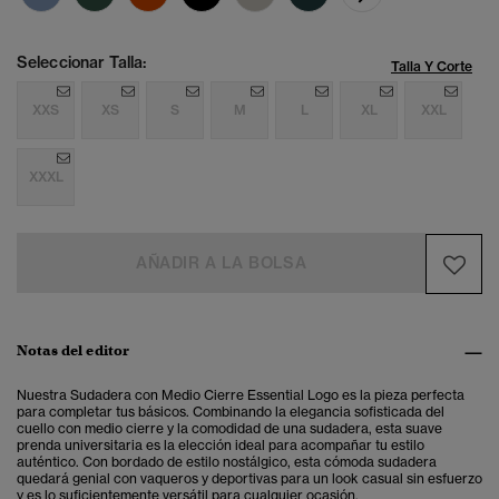
Seleccionar Talla:
Talla Y Corte
XXS
XS
S
M
L
XL
XXL
XXXL
AÑADIR A LA BOLSA
Notas del editor
Nuestra Sudadera con Medio Cierre Essential Logo es la pieza perfecta
para completar tus básicos.
Combinando la elegancia sofisticada del
cuello con medio cierre y la comodidad de una sudadera, esta suave
prenda universitaria es la elección ideal para acompañar tu estilo
auténtico. Con bordado de estilo nostálgico, esta cómoda sudadera
quedará genial con vaqueros y deportivas para un look casual sin esfuerzo
y es lo suficientemente versátil para cualquier ocasión.