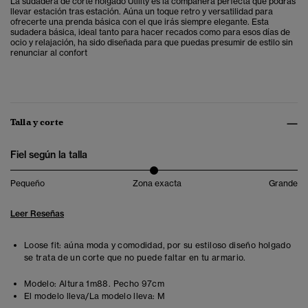
La sudadera de corte holgado Utility es la compañera perfecta que podrás
llevar estación tras estación. Aúna un toque
retro y versatilidad para
ofrecerte una prenda básica con el que irás siempre elegante. Esta
sudadera básica, ideal tanto para hacer recados como para esos días de
ocio y relajación, ha sido diseñada para que puedas presumir de estilo sin
renunciar al confort
Talla y corte
Fiel según la talla
Pequeño
Zona exacta
Grande
Leer Reseñas
Loose fit: aúna moda y comodidad, por su estiloso diseño holgado
se trata de un corte que no puede faltar en tu armario.
Modelo:
Altura 1m88. Pecho 97cm
El modelo lleva/La modelo lleva:
M