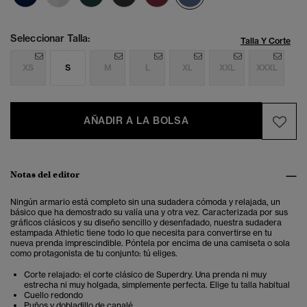
Seleccionar Talla:
Talla Y Corte
XS
S
M
L
XL
XXL
XXXL
AÑADIR A LA BOLSA
Notas del editor
Ningún armario está completo sin una sudadera cómoda y relajada, un
básico que ha demostrado su valía una y otra vez. Caracterizada por sus
gráficos clásicos y su diseño sencillo y desenfadado, nuestra sudadera
estampada Athletic tiene todo lo que necesita para convertirse en tu
nueva prenda imprescindible. Póntela por encima de una camiseta o sola
como protagonista de tu conjunto: tú eliges.
Corte relajado: el corte clásico de Superdry. Una prenda ni muy
estrecha ni muy holgada, simplemente perfecta. Elige tu talla habitual
Cuello redondo
Puños y dobladillo de canalé