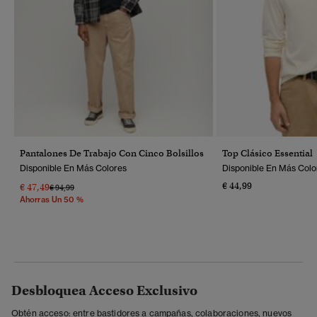
Pantalones De Trabajo Con Cinco Bolsillos
Top Clásico Essential
Disponible En Más Colores
Disponible En Más Colo
€ 44,99
€ 47,49
Precio Rebajado De
A
€ 94,99
Ahorras Un 50 %
Desbloquea Acceso Exclusivo
Obtén acceso: entre bastidores a campañas, colaboraciones, nuevos