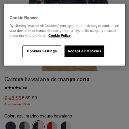
Cookie Banner
By clicking “Accept All Cookies”, you agree to the storing of cookies on
your device to enhance site navigation, analyze site usage, and assist
in our marketing efforts.
Cookie Policy
Cookies Settings
Accept All Cookies
1
2
3
4
5
6
7
Camisa hawaiana de manga corta
(18)
Precio rebajado de
a
€ 48,99
€ 69,99
Ahorras un 30 %
Color:
azul marino oscuro hawaiano
seleccionado