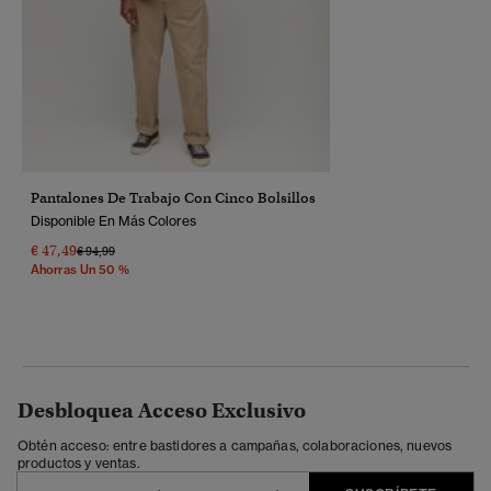
Pantalones De Trabajo Con Cinco Bolsillos
Disponible En Más Colores
€ 47,49
Precio Rebajado De
A
€ 94,99
Ahorras Un 50 %
Desbloquea Acceso Exclusivo
Obtén acceso: entre bastidores a campañas, colaboraciones, nuevos
productos y ventas.